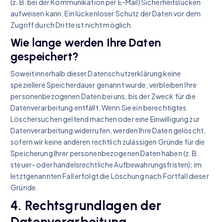
(z. B. bei der Kommunikation per E-Mail) Sicherheitslücken
aufweisen kann. Ein lückenloser Schutz der Daten vor dem
Zugriff durch Dritte ist nicht möglich.
Wie lange werden Ihre Daten
gespeichert?
Soweit innerhalb dieser Datenschutzerklärung keine
speziellere Speicherdauer genannt wurde, verbleiben Ihre
personenbezogenen Daten bei uns, bis der Zweck für die
Datenverarbeitung entfällt. Wenn Sie ein berechtigtes
Löschersuchen geltend machen oder eine Einwilligung zur
Datenverarbeitung widerrufen, werden Ihre Daten gelöscht,
sofern wir keine anderen rechtlich zulässigen Gründe für die
Speicherung Ihrer personenbezogenen Daten haben (z. B.
steuer- oder handelsrechtliche Aufbewahrungsfristen); im
letztgenannten Fall erfolgt die Löschung nach Fortfall dieser
Gründe.
4. Rechtsgrundlagen der