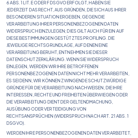
6 ABS. 1 LIT. E ODER F DSGVO ERFOLGT, HABEN SIE
JEDERZEIT DAS RECHT, AUS GRÜNDEN, DIE SICH AUS IHRER
BESONDEREN SITUATION ERGEBEN, GEGEN DIE
VERARBEITUNG IHRER PERSONENBEZOGENEN DATEN
WIDERSPRUCH EINZULEGEN; DIES GILT AUCH FÜR EIN AUF
DIESE BESTIMMUNGEN GESTÜTZTES PROFILING. DIE
JEWEILIGE RECHTSGRUNDLAGE, AUF DENEN EINE
VERARBEITUNG BERUHT, ENTNEHMEN SIE DIESER
DATENSCHUTZERKLÄRUNG. WENN SIE WIDERSPRUCH
EINLEGEN, WERDEN WIR IHRE BETROFFENEN
PERSONENBEZOGENEN DATEN NICHT MEHR VERARBEITEN,
ES SEI DENN, WIR KÖNNEN ZWINGENDE SCHUTZWÜRDIGE
GRÜNDE FÜR DIE VERARBEITUNG NACHWEISEN, DIE IHRE
INTERESSEN, RECHTE UND FREIHEITEN ÜBERWIEGEN ODER
DIE VERARBEITUNG DIENT DER GELTENDMACHUNG,
AUSÜBUNG ODER VERTEIDIGUNG VON
RECHTSANSPRÜCHEN (WIDERSPRUCH NACH ART. 21 ABS. 1
DSGVO).
WERDEN IHRE PERSONENBEZOGENEN DATEN VERARBEITET,