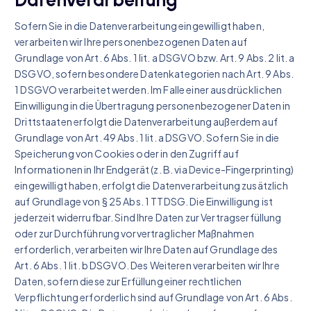
Datenverarbeitung
Sofern Sie in die Datenverarbeitung eingewilligt haben,
verarbeiten wir Ihre personenbezogenen Daten auf
Grundlage von Art. 6 Abs. 1 lit. a DSGVO bzw. Art. 9 Abs. 2 lit. a
DSGVO, sofern besondere Datenkategorien nach Art. 9 Abs.
1 DSGVO verarbeitet werden. Im Falle einer ausdrücklichen
Einwilligung in die Übertragung personenbezogener Daten in
Drittstaaten erfolgt die Datenverarbeitung außerdem auf
Grundlage von Art. 49 Abs. 1 lit. a DSGVO. Sofern Sie in die
Speicherung von Cookies oder in den Zugriff auf
Informationen in Ihr Endgerät (z. B. via Device-Fingerprinting)
eingewilligt haben, erfolgt die Datenverarbeitung zusätzlich
auf Grundlage von § 25 Abs. 1 TTDSG. Die Einwilligung ist
jederzeit widerrufbar. Sind Ihre Daten zur Vertragserfüllung
oder zur Durchführung vorvertraglicher Maßnahmen
erforderlich, verarbeiten wir Ihre Daten auf Grundlage des
Art. 6 Abs. 1 lit. b DSGVO. Des Weiteren verarbeiten wir Ihre
Daten, sofern diese zur Erfüllung einer rechtlichen
Verpflichtung erforderlich sind auf Grundlage von Art. 6 Abs.