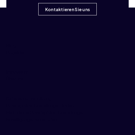
Kontaktieren Sie uns
Blog
Projekte
Impressum
Über uns
Datenschutzerklärung
Privatsphäre-Einstellungen ändern
Historie der Privatsphäre-Einstellungen
Einwilligungen widerrufen