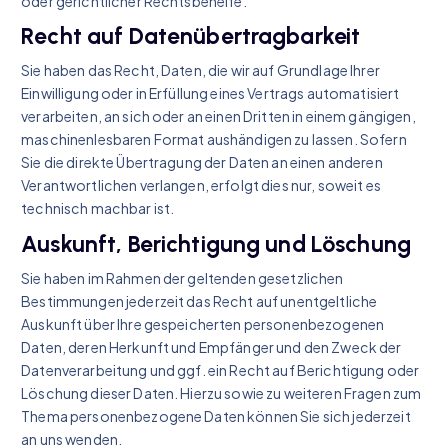
oder gerichtlicher Rechtsbehelfe.
Recht auf Daten­übertrag­barkeit
Sie haben das Recht, Daten, die wir auf Grundlage Ihrer
Einwilligung oder in Erfüllung eines Vertrags automatisiert
verarbeiten, an sich oder an einen Dritten in einem gängigen,
maschinenlesbaren Format aushändigen zu lassen. Sofern
Sie die direkte Übertragung der Daten an einen anderen
Verantwortlichen verlangen, erfolgt dies nur, soweit es
technisch machbar ist.
Auskunft, Berichtigung und Löschung
Sie haben im Rahmen der geltenden gesetzlichen
Bestimmungen jederzeit das Recht auf unentgeltliche
Auskunft über Ihre gespeicherten personenbezogenen
Daten, deren Herkunft und Empfänger und den Zweck der
Datenverarbeitung und ggf. ein Recht auf Berichtigung oder
Löschung dieser Daten. Hierzu sowie zu weiteren Fragen zum
Thema personenbezogene Daten können Sie sich jederzeit
an uns wenden.