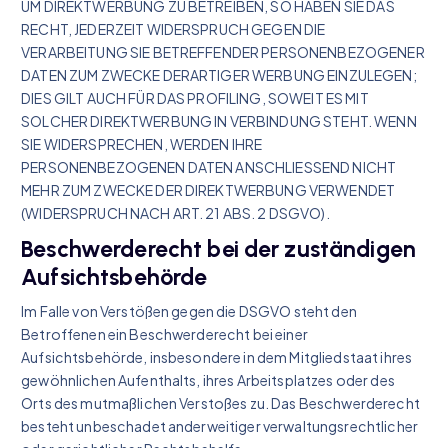
UM DIREKTWERBUNG ZU BETREIBEN, SO HABEN SIE DAS
RECHT, JEDERZEIT WIDERSPRUCH GEGEN DIE
VERARBEITUNG SIE BETREFFENDER PERSONENBEZOGENER
DATEN ZUM ZWECKE DERARTIGER WERBUNG EINZULEGEN;
DIES GILT AUCH FÜR DAS PROFILING, SOWEIT ES MIT
SOLCHER DIREKTWERBUNG IN VERBINDUNG STEHT. WENN
SIE WIDERSPRECHEN, WERDEN IHRE
PERSONENBEZOGENEN DATEN ANSCHLIESSEND NICHT
MEHR ZUM ZWECKE DER DIREKTWERBUNG VERWENDET
(WIDERSPRUCH NACH ART. 21 ABS. 2 DSGVO).
Beschwerde­recht bei der zuständigen
Aufsichts­behörde
Im Falle von Verstößen gegen die DSGVO steht den
Betroffenen ein Beschwerderecht bei einer
Aufsichtsbehörde, insbesondere in dem Mitgliedstaat ihres
gewöhnlichen Aufenthalts, ihres Arbeitsplatzes oder des
Orts des mutmaßlichen Verstoßes zu. Das Beschwerderecht
besteht unbeschadet anderweitiger verwaltungsrechtlicher