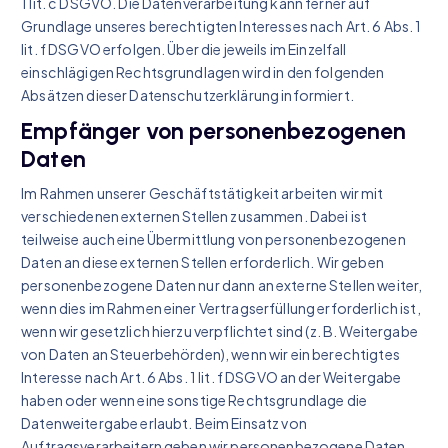
1 lit. c DSGVO. Die Datenverarbeitung kann ferner auf
Grundlage unseres berechtigten Interesses nach Art. 6 Abs. 1
lit. f DSGVO erfolgen. Über die jeweils im Einzelfall
einschlägigen Rechtsgrundlagen wird in den folgenden
Absätzen dieser Datenschutzerklärung informiert.
Empfänger von personenbezogenen
Daten
Im Rahmen unserer Geschäftstätigkeit arbeiten wir mit
verschiedenen externen Stellen zusammen. Dabei ist
teilweise auch eine Übermittlung von personenbezogenen
Daten an diese externen Stellen erforderlich. Wir geben
personenbezogene Daten nur dann an externe Stellen weiter,
wenn dies im Rahmen einer Vertragserfüllung erforderlich ist,
wenn wir gesetzlich hierzu verpflichtet sind (z. B. Weitergabe
von Daten an Steuerbehörden), wenn wir ein berechtigtes
Interesse nach Art. 6 Abs. 1 lit. f DSGVO an der Weitergabe
haben oder wenn eine sonstige Rechtsgrundlage die
Datenweitergabe erlaubt. Beim Einsatz von
Auftragsverarbeitern geben wir personenbezogene Daten