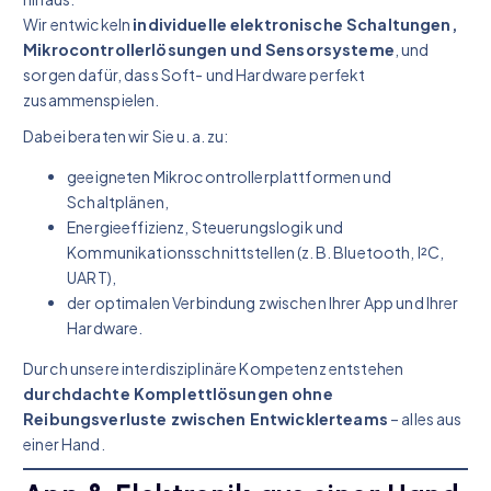
Wir entwickeln
individuelle elektronische Schaltungen,
Mikrocontrollerlösungen und Sensorsysteme
, und
sorgen dafür, dass Soft- und Hardware perfekt
zusammenspielen.
Dabei beraten wir Sie u. a. zu:
geeigneten Mikrocontrollerplattformen und
Schaltplänen,
Energieeffizienz, Steuerungslogik und
Kommunikationsschnittstellen (z. B. Bluetooth, I²C,
UART),
der optimalen Verbindung zwischen Ihrer App und Ihrer
Hardware.
Durch unsere interdisziplinäre Kompetenz entstehen
durchdachte Komplettlösungen ohne
Reibungsverluste zwischen Entwicklerteams
– alles aus
einer Hand.