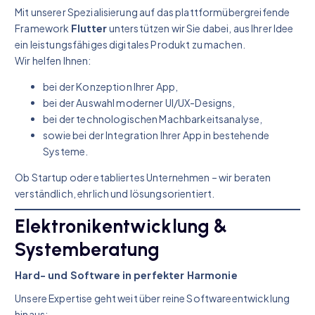
Mit unserer Spezialisierung auf das plattformübergreifende
Framework
Flutter
unterstützen wir Sie dabei, aus Ihrer Idee
ein leistungsfähiges digitales Produkt zu machen.
Wir helfen Ihnen:
bei der Konzeption Ihrer App,
bei der Auswahl moderner UI/UX-Designs,
bei der technologischen Machbarkeitsanalyse,
sowie bei der Integration Ihrer App in bestehende
Systeme.
Ob Startup oder etabliertes Unternehmen – wir beraten
verständlich, ehrlich und lösungsorientiert.
Elektronikentwicklung &
Systemberatung
Hard- und Software in perfekter Harmonie
Unsere Expertise geht weit über reine Softwareentwicklung
hinaus: